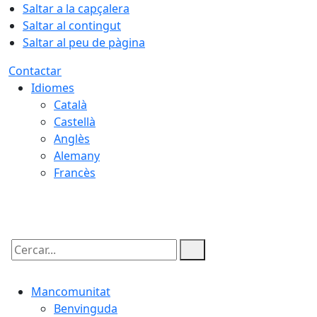
Saltar a la capçalera
Saltar al contingut
Saltar al peu de pàgina
Contactar
Idiomes
Català
Castellà
Anglès
Alemany
Francès
06.08.2026 | 07:09
Cercar:
Mancomunitat
Benvinguda