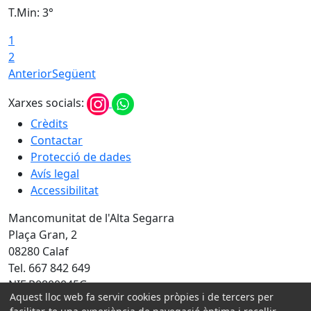
T.Min: 3°
T
1
T
2
Anterior
Següent
Xarxes socials:
Crèdits
Contactar
Protecció de dades
Avís legal
Accessibilitat
Mancomunitat de l'Alta Segarra
Plaça Gran, 2
08280 Calaf
Tel. 667 842 649
NIF P0800045G
Aquest lloc web fa servir cookies pròpies i de tercers per