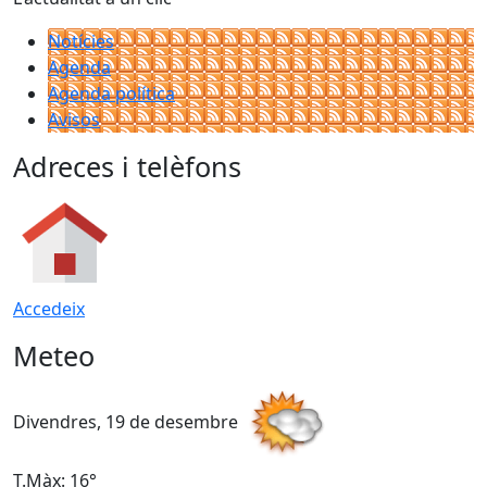
Notícies
Agenda
Agenda política
Avisos
Adreces i telèfons
Accedeix
Meteo
Divendres, 19 de desembre
D
T.Màx: 16°
T