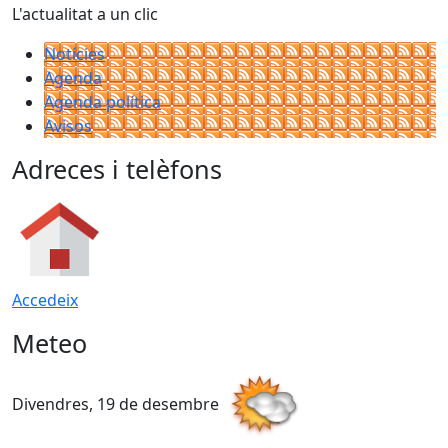
L'actualitat a un clic
Notícies
Agenda
Agenda política
Avisos
Adreces i telèfons
Accedeix
Meteo
Divendres, 19 de desembre
D