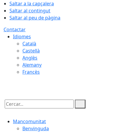
Saltar a la capçalera
Saltar al contingut
Saltar al peu de pàgina
Contactar
Idiomes
Català
Castellà
Anglès
Alemany
Francès
06.08.2026 | 20:09
Cercar:
Mancomunitat
Benvinguda