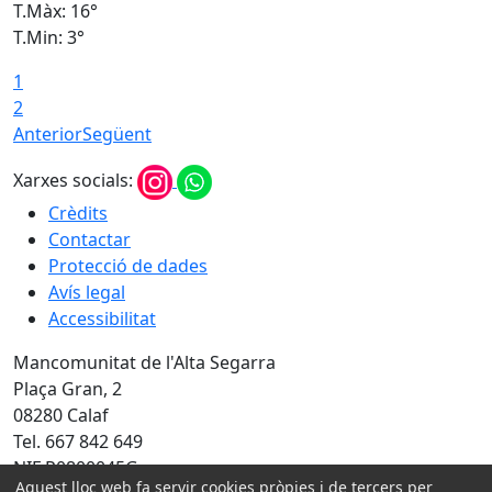
T.Màx: 16°
T
T.Min: 3°
T
1
T
2
Anterior
Següent
Xarxes socials:
Crèdits
Contactar
Protecció de dades
Avís legal
Accessibilitat
Mancomunitat de l'Alta Segarra
Plaça Gran, 2
08280 Calaf
Tel. 667 842 649
NIF P0800045G
Aquest lloc web fa servir cookies pròpies i de tercers per