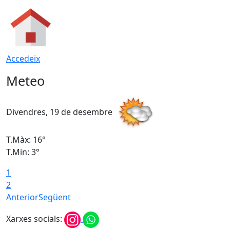
Accedeix
Meteo
Divendres, 19 de desembre
D
T.Màx: 16°
T
T.Min: 3°
T
1
T
2
Anterior
Següent
Xarxes socials: