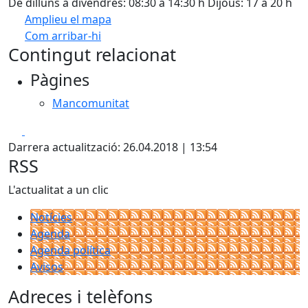
De dilluns a divendres: 08:30 a 14:30 h Dijous: 17 a 20 h
Amplieu el mapa
Com arribar-hi
Leaflet
| ©
OpenStreetMap
contributors
Contingut relacionat
+
Pàgines
−
Mancomunitat
Facebook
X
Darrera actualització: 26.04.2018 | 13:54
RSS
L'actualitat a un clic
Notícies
Agenda
Agenda política
Avisos
Adreces i telèfons